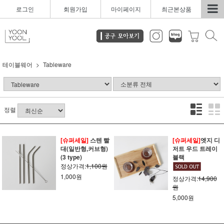
로그인
회원가입
마이페이지
최근본상품
테이블웨어
Tableware
정렬
[슈퍼세일]
스텐 빨
[슈퍼세일]
엣지 디
대(일반형,커브형)
저트 우드 트레이
(3 type)
블랙
정상가격:
1,100원
1,000원
정상가격:
14,900
원
5,000원