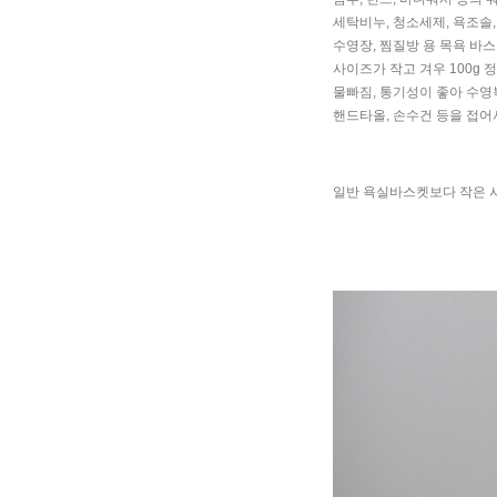
세탁비누, 청소세제, 욕조솔
수영장, 찜질방 용 목욕 바
사이즈가 작고 겨우 100g
물빠짐, 통기성이 좋아 수영
핸드타올, 손수건 등을 접어
일반 욕실바스켓보다 작은 