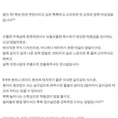
엄지 척! 백번 천번 추천드리고 싶은 톡톡하고 소프트한 면 소재의 장목 여성양말
입니다^^
도톰한 두께감에 쫀쫀하면서도 보들보들한 텍스처가 편안한 착용감을 선사하는
신상 양말이에요.
베이직한 무지 디자인으로, 어디에나 매치하기 편한 데일리 양말이구요.
발목 길이가 길게 나온 장목 양말로,
반타이즈 같은 느낌으로 쭉 올려 신어주셔도
예쁘고
살짝 자연스럽게 주름지게 연출해주셔도 멋스럽답니다.
8-9부 팬츠나 와이드 팬츠에 매치하기 좋은 넉넉한 길이감의 삭스로,
종아리 중간정도 오는 길이감으로 봐주시면 좋을것 같아요.
(컬러마다 길이감에 약
간의 차이는 있을 수 있어요!)
쫙쫙 늘어나는 신축성으로 착용감이 정말 좋구요,
컬러별로 몽땅 쟁이셔도 후회 없으실만큼 강력추천 드리는 양말입니다!^^