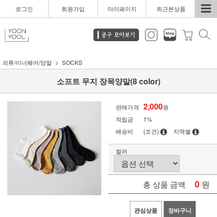
로그인
회원가입
마이페이지
최근본상품
의류/이너웨어/양말
SOCKS
소프트 무지 장목양말(8 color)
2,000
판매가격
원
적립금
1%
배송비
(조건)
지역별
컬러
0
원
총 상품 금액
관심상품
장바구니