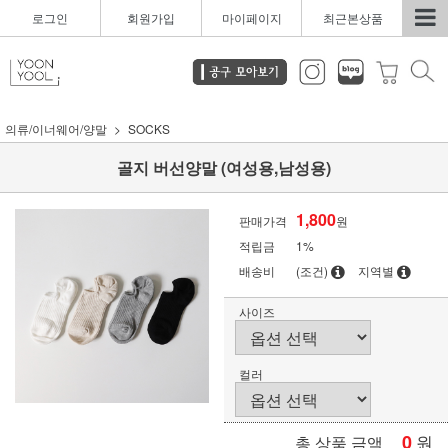
로그인
회원가입
마이페이지
최근본상품
의류/이너웨어/양말
SOCKS
골지 버선양말 (여성용,남성용)
1,800
판매가격
원
적립금
1%
배송비
(조건)
지역별
사이즈
컬러
0
원
총 상품 금액