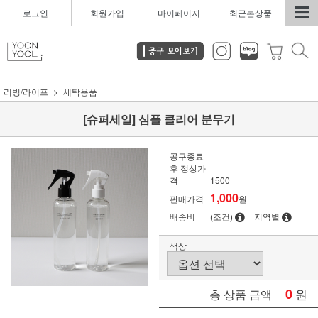
로그인
회원가입
마이페이지
최근본상품
리빙/라이프
세탁용품
[슈퍼세일] 심플 클리어 분무기
공구종료
후 정상가
격
1500
1,000
판매가격
원
배송비
(조건)
지역별
색상
0
원
총 상품 금액