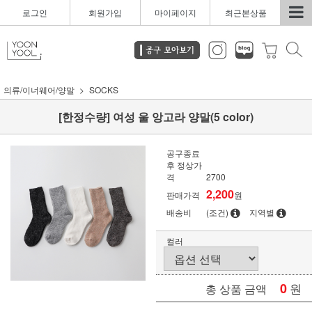
로그인
회원가입
마이페이지
최근본상품
의류/이너웨어/양말
SOCKS
[한정수량] 여성 울 앙고라 양말(5 color)
공구종료
후 정상가
격
2700
2,200
판매가격
원
배송비
(조건)
지역별
컬러
0
원
총 상품 금액