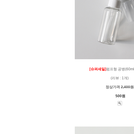
[슈퍼세일]
펌프형 공병(60ml)
(리뷰 : 1개)
정상가격
2,400원
500원