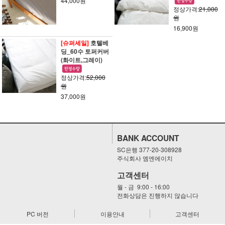
44,000원
정상가격:
21,000
원
16,900원
[슈퍼세일]
호텔베
딩_60수 토퍼커버
(화이트,그레이)
정상가격:
52,000
원
37,000원
BANK ACCOUNT
SC은행 377-20-308928
주식회사 엠엔에이치
고객센터
월 - 금 9:00 - 16:00
전화상담은 진행하지 않습니다
PC 버전
이용안내
고객센터