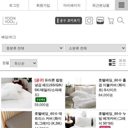
로그인
회원가입
마이페이지
최근본상품
베딩/러그
정렬
[공구]
듀라론 컬럼
호텔베딩_80수 홑
냉감 패드(SS/Q/K/
겹 이불커버 (화이
SK/패밀리/소파패
트) S사이즈
드)
84,000원
59,000원
호텔베딩_60수 매
호텔베딩_80수 누
트리스 커버 (화이
빔 베개커버 (그레
트,그레이) (K,SK)
이 30*50)