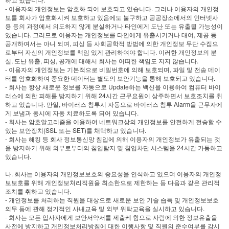
- 이용자의 개인정보는 암호화 되어 보호되고 있습니다. 그러나 이용자의 개인정
보를 회사가 암호화시켜 보호하고 있음에도 불구하고 공공장소에서의 인터넷사
용 등의 과정에서 의도하지 않게 분실하거나 타인에게 도난 또는 유출될 가능성이
있습니다. 그러므로 이용자는 개인정보를 타인에게 유출시키거나 대여, 제공 등
공개하여서는 아니 되며, 피싱 등 사회공학적 방법에 의한 개인정보 무단 수집으
로부터 자신의 개인정보를 책임 있게 관리하여야 합니다. 이러한 개인정보의 분
실, 도난 유출, 피싱, 공개에 대해서 회사는 어떠한 책임도 지지 않습니다.
- 이용자의 개인정보는 기본적으로 비밀번호에 의해 보호되며, 파일 및 전송 데이
터를 암호화하여 중요한 데이터는 별도의 보안기능을 통해 보호되고 있습니다.
- 회사는 항상 새로운 정보를 자동으로 Update하는 백신을 이용하여 컴퓨터 바이
러스에 의한 피해를 방지하기 위해 24시간 근무요원이 상주하면서 보호조치를 취
하고 있습니다. 만일, 바이러스 침투시 자동으로 바이러스 침투 Alarm을 근무자에
게 보냄과 동시에 자동 치료하도록 되어 있습니다.
- 회사는 암호알고리즘을 이용하여 네트워크상의 개인정보를 안전하게 전송할 수
있는 보안장치(SSL 또는 SET)를 채택하고 있습니다.
- 회사는 해킹 등 회사 정보통신망 침입에 의해 이용자의 개인정보가 유출되는 것
을 방지하기 위해 외부로부터의 침입탐지 및 침입차단 시스템을 24시간 가동하고
있습니다.
나. 회사는 이용자의 개인정보보호의 중요성을 인식하고 있으며 이용자의 개인정
보보호를 위해 개인정보처리직원을 최소한으로 제한하는 등 다음과 같은 관리적
조치를 취하고 있습니다.
- 개인정보를 처리하는 직원을 대상으로 새로운 보안 기술 습득 및 개인정보보호
의무 등에 관해 정기적인 사내교육 및 외부 위탁교육을 실시하고 있습니다.
- 회사는 모든 입사자에게 보안서약서를 제출케 함으로 사람에 의한 정보유출을
사전에 방지하고 개인정보처리방침에 대한 이행사항 및 직원의 준수여부를 감시