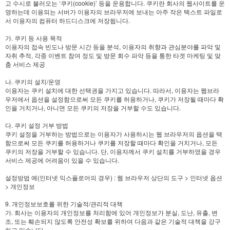
고 수시로 불러오는 ‘쿠키(cookie)’ 등을 운용합니다. 쿠키란 회사의 웹사이트를 운
영하는데 이용되는 서버가 이용자의 브라우저에 보내는 아주 작은 텍스트 파일로
서 이용자의 컴퓨터 하드디스크에 저장됩니다.
가. 쿠키 등 사용 목적
이용자의 접속 빈도나 방문 시간 등을 분석, 이용자의 취향과 관심분야를 파악 및
자취 추적, 각종 이벤트 참여 정도 및 방문 회수 파악 등을 통한 타겟 마케팅 및 맞
춤 서비스 제공
나. 쿠키의 설치/운영
이용자는 쿠키 설치에 대한 선택권을 가지고 있습니다. 따라서, 이용자는 웹브라
우저에서 옵션을 설정함으로써 모든 쿠키를 허용하거나, 쿠키가 저장될 때마다 확
인을 거치거나, 아니면 모든 쿠키의 저장을 거부할 수도 있습니다.
다. 쿠키 설정 거부 방법
쿠키 설정을 거부하는 방법으로는 이용자가 사용하시는 웹 브라우저의 옵션을 택
함으로써 모든 쿠키를 허용하거나 쿠키를 저장할 때마다 확인을 거치거나, 모든
쿠키의 저장을 거부할 수 있습니다. 단, 이용자께서 쿠키 설치를 거부하였을 경우
서비스 제공에 어려움이 있을 수 있습니다.
설정방법 예(인터넷 익스플로어의 경우) : 웹 브라우저 상단의 도구 > 인터넷 옵션
> 개인정보
9. 개인정보보호를 위한 기술적/관리적 대책
가. 회사는 이용자의 개인정보를 처리함에 있어 개인정보가 분실, 도난, 유출, 변
조, 또는 훼손되지 않도록 안전성 확보를 위하여 다음과 같은 기술적 대책을 강구
하고 있습니다.