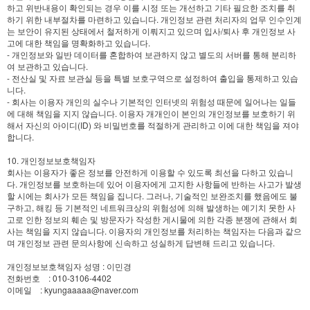
하고 위반내용이 확인되는 경우 이를 시정 또는 개선하고 기타 필요한 조치를 취
하기 위한 내부절차를 마련하고 있습니다. 개인정보 관련 처리자의 업무 인수인계
는 보안이 유지된 상태에서 철저하게 이뤄지고 있으며 입사/퇴사 후 개인정보 사
고에 대한 책임을 명확화하고 있습니다.
- 개인정보와 일반 데이터를 혼합하여 보관하지 않고 별도의 서버를 통해 분리하
여 보관하고 있습니다.
- 전산실 및 자료 보관실 등을 특별 보호구역으로 설정하여 출입을 통제하고 있습
니다.
- 회사는 이용자 개인의 실수나 기본적인 인터넷의 위험성 때문에 일어나는 일들
에 대해 책임을 지지 않습니다. 이용자 개개인이 본인의 개인정보를 보호하기 위
해서 자신의 아이디(ID) 와 비밀번호를 적절하게 관리하고 이에 대한 책임을 져야
합니다.
10. 개인정보보호책임자
회사는 이용자가 좋은 정보를 안전하게 이용할 수 있도록 최선을 다하고 있습니
다. 개인정보를 보호하는데 있어 이용자에게 고지한 사항들에 반하는 사고가 발생
할 시에는 회사가 모든 책임을 집니다. 그러나, 기술적인 보완조치를 했음에도 불
구하고, 해킹 등 기본적인 네트워크상의 위험성에 의해 발생하는 예기치 못한 사
고로 인한 정보의 훼손 및 방문자가 작성한 게시물에 의한 각종 분쟁에 관해서 회
사는 책임을 지지 않습니다. 이용자의 개인정보를 처리하는 책임자는 다음과 같으
며 개인정보 관련 문의사항에 신속하고 성실하게 답변해 드리고 있습니다.
개인정보보호책임자 성명 : 이민경
전화번호 : 010-3106-4402
이메일 : kyungaaaaa@naver.com