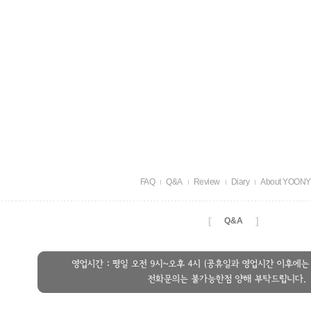
FAQ
Q&A
Review
Diary
About YOON
[
]
Q&A