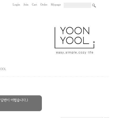
Login
Join
Cart
Order
Mypage
|
|
|
|
|
YOOL