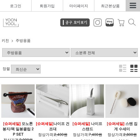
로그인
회원가입
마이페이지
최근본상품
키친
주방용품
정렬
[슈퍼세일]
모노톤
[슈퍼세일]
나이프 건
[슈퍼세일]
나이프
[슈퍼세일]
스텐 집
봉지/팩 밀봉클립 2
조대
스탠드
게 수세미
P SET
정상가격:
2,400원
정상가격:
7,400원
정상가격:
2,800원
정상가격:
2,000원