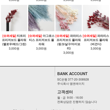
[슈퍼세일]
티트리
[슈퍼세일]
아그로스
[슈퍼세일]
파라리스
[슈퍼세일]
파라리스
프리저브드 플라워
티스 프리저브드 플
프리저브드 플라워
프리저브드 플라워
(옐로우/레드/그린)
라워
(핑크/살구/아이보
(버건디)
리)
3,000원
3,000원
3,000원
3,000원
BANK ACCOUNT
SC은행 377-20-308928
주식회사 엠엔에이치
고객센터
월 - 금 9:00 - 16:00
전화상담은 진행하지 않습니다