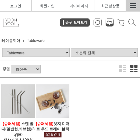
로그인
회원가입
마이페이지
최근본상품
테이블웨어
Tableware
정렬
[슈퍼세일]
스텐 빨
[슈퍼세일]
엣지 디저
대(일반형,커브형)(3
트 우드 트레이 블랙
type)
정상가격:
1,100원