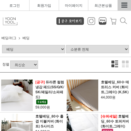
로그인
회원가입
마이페이지
최근본상품
베딩/러그
베딩
정렬
[공구]
듀라론 컬럼
호텔베딩_60수 매
냉감 패드(SS/Q/K/
트리스 커버 (화이
SK/패밀리/소파패
트,그레이) (K,SK)
드)
44,000원
59,000원
호텔베딩_80수 홑
[슈퍼세일]
호텔베
겹 이불커버 (화이
딩_60수 토퍼커버
트) S사이즈
(화이트,그레이)